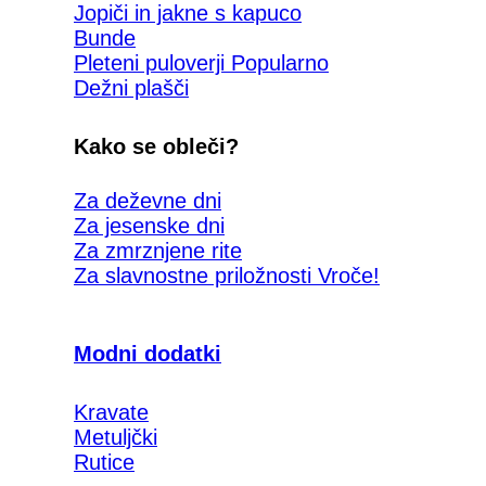
Jopiči in jakne s kapuco
Bunde
Pleteni puloverji
Dežni plašči
Kako se obleči?
Za deževne dni
Za jesenske dni
Za zmrznjene rite
Za slavnostne priložnosti
Modni dodatki
Kravate
Metuljčki
Rutice