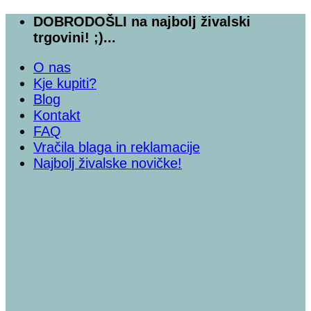
Skoči
DOBRODOŠLI na najbolj živalski
na
trgovini! ;)...
vsebino
O nas
Kje kupiti?
Blog
Kontakt
FAQ
Vračila blaga in reklamacije
Najbolj živalske novičke!