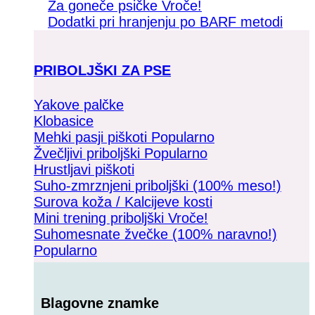
Za goneče psičke
Dodatki pri hranjenju po BARF metodi
PRIBOLJŠKI ZA PSE
Yakove palčke
Klobasice
Mehki pasji piškoti
Žvečljivi priboljški
Hrustljavi piškoti
Suho-zmrznjeni priboljški (100% meso!)
Surova koža / Kalcijeve kosti
Mini trening priboljški
Suhomesnate žvečke (100% naravno!)
Blagovne znamke