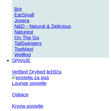
Brit
EatSmall
Josera
N&D - Natural & Delicious
Naturest
On The Go
TailSwingers
TopMast
Wellfed
SPANJE
VetBed Drybed ležišča
Lounge postelje
Odejice
Krona postelje