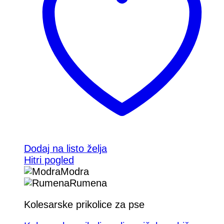
strani
izdelka
Dodaj na listo želja
Hitri pogled
Modra
Rumena
Kolesarske prikolice za pse