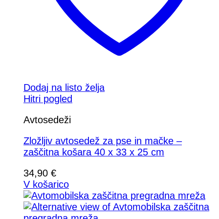
Dodaj na listo želja
Hitri pogled
Avtosedeži
Zložljiv avtosedež za pse in mačke –
zaščitna košara 40 x 33 x 25 cm
34,90
€
V košarico