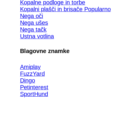
Kopalne podloge in torbe
Kopalni plašči in brisače
Nega oči
Nega ušes
Nega tačk
Ustna votlina
Blagovne znamke
Amiplay
FuzzYard
Dingo
Petinterest
SportHund