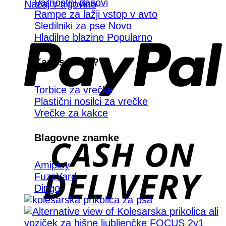
Varnostni pasovi
Nazaj v trgovino
Rampe za lažji vstop v avto
Sledilniki za pse
Hladilne blazine
Kam s kakci?
Torbice za vrečke
Plastični nosilci za vrečke
Vrečke za kakce
Blagovne znamke
D
Amiplay
FuzzYard
Dingo