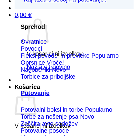
0,00
€
Sprehod
Ovratnice
Povodci
V košarici ni izdelkov.
Fleksi povodci in prevleke
Oprsnice
Nazaj v trgovino
Nagobčniki
Torbice za priboljške
Košarica
Potovanje
Potovalni boksi in torbe
Torbe za nošenje psa
Zaščita avto sedežev
V košarici ni izdelkov.
Potovalne posode