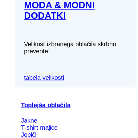
MODA & MODNI
DODATKI
Velikost izbranega oblačila skrbno
preverite!
tabela velikosti
Toplejša oblačila
Jakne
T-shirt majice
Jopiči