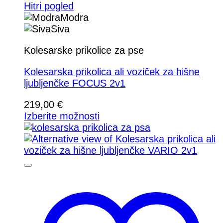
Hitri pogled
Modra
Siva
Kolesarske prikolice za pse
Kolesarska prikolica ali voziček za hišne
ljubljenčke FOCUS 2v1
219,00
€
Izberite možnosti
Ta
izdelek
ima
več
različic.
Možnosti
lahko
izberete
na