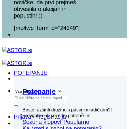
novičke, da prvi prejmeš
obvestila o akcijah in
popustih! ;)
[mc4wp_form id="24349"]
POTEPANJE
Potepanje
Išči:
Boste razširili družino s pasjim mladičkom?!
Preverite naš seznam potrebščin!
Prijava / Registracija
Sezona klopov!
Kaj vzeti s seboj na potovanje?