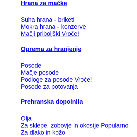
Hrana za mačke
Suha hrana - briketi
Mokra hrana - konzerve
Mačji priboljški
Oprema za hranjenje
Posode
Mačje posode
Podloge za posode
Posode za potovanja
Prehranska dopolnila
Olja
Za sklepe, zobovje in okostje
Za dlako in kožo