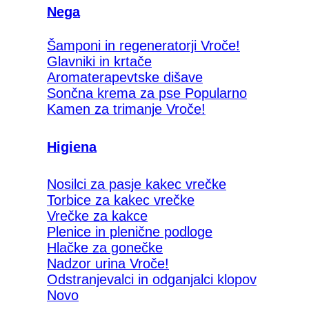
Nega
Šamponi in regeneratorji
Glavniki in krtače
Aromaterapevtske dišave
Sončna krema za pse
Kamen za trimanje
Higiena
Nosilci za pasje kakec vrečke
Torbice za kakec vrečke
Vrečke za kakce
Plenice in plenične podloge
Hlačke za gonečke
Nadzor urina
Odstranjevalci in odganjalci klopov