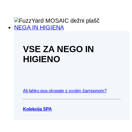
NEGA IN HIGIENA
VSE ZA NEGO IN
HIGIENO
Ali lahko psa skopate s svojim šamponom?
Kolekcija SPA