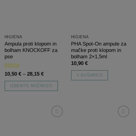
Možnosti
listo
listo
izberete
želja
želja
lahko
na
izberete
strani
na
izdelka
strani
HIGIENA
HIGIENA
izdelka
Ampula proti klopom in
PHA Spot-On ampule za
bolham KNOCKOFF za
mačke proti klopom in
pse
bolham 2×1,5ml
10,90
€
Ocenjeno
5
Cenovni
10,50
€
–
28,15
€
V KOŠARICO
od 5
razpon:
od
IZBERITE MOŽNOSTI
10,50 €
do
Ta
28,15 €
izdelek
ima
več
Dodaj
Dodaj
različic.
na
na
Možnosti
listo
listo