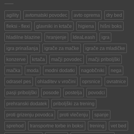
poliko
aktivnosti
poskrbeti
ali
za
sir”
psa
agility
avtomatski povodec
avto oprema
dry bed
v
poletni
fleksi - flexi
glavniki in krtače
higiena
hišni boks
vročini?
hladilne blazine
hranjenje
IdeaLeash
igra
igra prinašanja
igrače za mačke
igrače za mladičke
konzerve
krtača
mačji povodec
mačji priboljški
mačka
moda
modni dodatki
nagobčniki
nega
odrasel pes
ohladitev v vročini
oprsnice
ovratnice
pasji priboljški
posode
postelja
povodci
prehranski dodatek
priboljški za trening
proti grizenju povodca
proti vlečenju
spanje
sprehod
transportne torbe in boksi
trening
vet bed