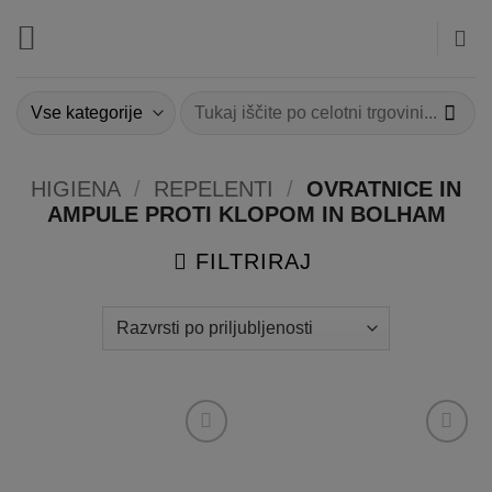
Skoči
na
vsebino
Išči:
HIGIENA
/
REPELENTI
/
OVRATNICE IN
AMPULE PROTI KLOPOM IN BOLHAM
FILTRIRAJ
Dodaj
Dodaj
na
na