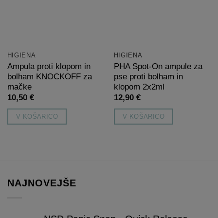
želja
želja
lahko
izberete
na
strani
HIGIENA
HIGIENA
izdelka
Ampula proti klopom in
PHA Spot-On ampule za
bolham KNOCKOFF za
pse proti bolham in
mačke
klopom 2x2ml
10,50
€
12,90
€
V KOŠARICO
V KOŠARICO
NAJNOVEJŠE