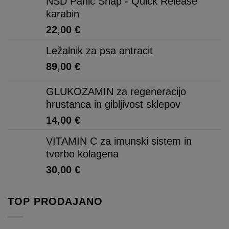
NSD Panic Snap - Quick Release
karabin
22,00
€
Ležalnik za psa antracit
89,00
€
GLUKOZAMIN za regeneracijo
hrustanca in gibljivost sklepov
14,00
€
VITAMIN C za imunski sistem in
tvorbo kolagena
30,00
€
TOP PRODAJANO