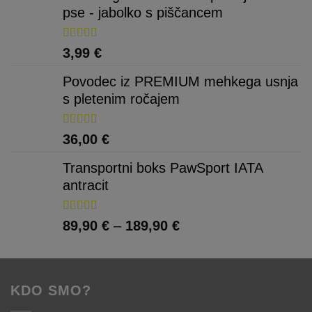
pse - jabolko s piščancem
Ocenjeno
3,99
€
5.00
od 5
Povodec iz PREMIUM mehkega usnja
s pletenim ročajem
Ocenjeno
36,00
€
5.00
od 5
Transportni boks PawSport IATA
antracit
Ocenjeno
Cenovni
89,90
€
–
189,90
€
5.00
od 5
razpon:
od
89,90 €
KDO SMO?
do