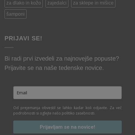
za dlako in kožo
zajedalci
za sklepe in mišice
šamponi
PRIJAVI SE!
Bi radi prvi izvedeli za najnovejše popuste?
Prijavite se na naše tedenske novice.
Od prejemanja obvestil se lahko kadar koli odjavite. Za več
podrobnosti si oglejte našo politiko zasebnosti.
Prijavljam se na novice!