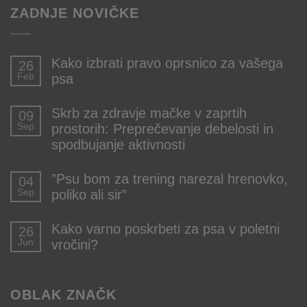
ZADNJE NOVIČKE
Kako izbrati pravo oprsnico za vašega
26
Feb
psa
Ni
komentarjev
Skrb za zdravje mačke v zaprtih
09
na
Sep
prostorih: Preprečevanje debelosti in
Kako
izbrati
spodbujanje aktivnosti
pravo
oprsnico
Ni
za
komentarjev
”Psu bom za trening narezal hrenovko,
04
vašega
na
Sep
poliko ali sir”
psa
Skrb
za
Ni
zdravje
komentarjev
mačke
Kako varno poskrbeti za psa v poletni
26
na
v
Jun
vročini?
”Psu
zaprtih
bom
prostorih:
Ni
za
Preprečevanje
komentarjev
trening
debelosti
na
narezal
OBLAK ZNAČK
in
Kako
hrenovko,
spodbujanje
varno