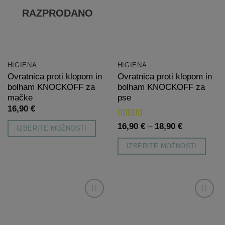
listo
listo
RAZPRODANO
želja
želja
HIGIENA
HIGIENA
Ovratnica proti klopom in
Ovratnica proti klopom in
bolham KNOCKOFF za
bolham KNOCKOFF za
mačke
pse
16,90
€
Ocenjeno
5
Cenovni
16,90
€
–
18,90
€
IZBERITE MOŽNOSTI
od 5
razpon:
od
Ta
IZBERITE MOŽNOSTI
16,90 €
izdelek
do
Ta
18,90 €
ima
izdelek
več
ima
različic.
več
Možnosti
Dodaj
Dodaj
različic.
na
na
lahko