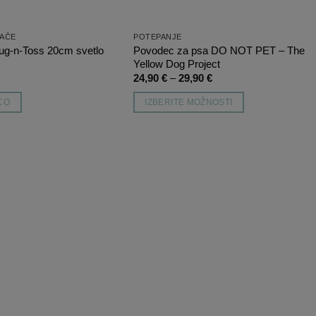
RAČE
POTEPANJE
Tug-n-Toss 20cm svetlo
Povodec za psa DO NOT PET – The
Yellow Dog Project
Cenovni
24,90
€
–
29,90
€
razpon:
od
CO
IZBERITE MOŽNOSTI
24,90 €
do
Ta
29,90 €
izdelek
ima
več
Dodaj
Dodaj
različic.
na
na
Možnosti
listo
listo
želja
želja
lahko
izberete
na
strani
izdelka