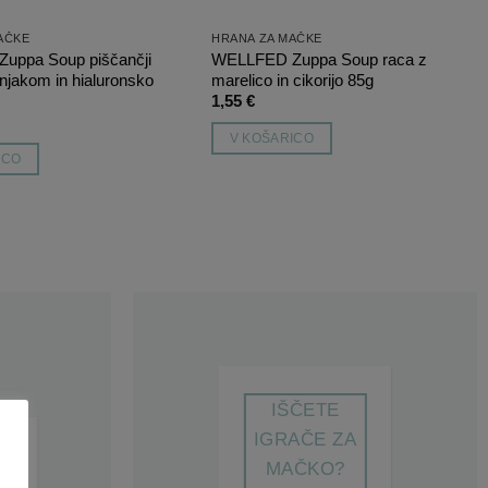
AČKE
HRANA ZA MAČKE
uppa Soup piščančji
WELLFED Zuppa Soup raca z
menjakom in hialuronsko
marelico in cikorijo 85g
1,55
€
V KOŠARICO
ICO
IŠČETE
IGRAČE ZA
MAČKO?