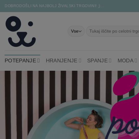
Skoči
DOBRODOŠLI NA NAJBOLJ ŽIVALSKI TRGOVINI! ;)...
na
vsebino
Išči:
POTEPANJE
HRANJENJE
SPANJE
MODA