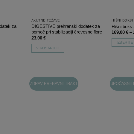
AKUTNE TEŽAVE
HIŠNI BOKSI
datek za
DIGESTIVE prehranski dodatek za
Hišni bok
pomoč pri stabilizaciji črevesne flore
169,00
€
–
23,00
€
IZBERIT
V KOŠARICO
Ta
izdelek
ima
več
različic.
ZDRAV PREBAVNI TRAKT
UPOČASNIT
Možnosti
Dodaj
Dodaj
na
na
lahko
listo
listo
izberete
želja
želja
na
strani
izdelka