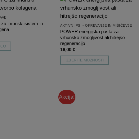
Dodaj
Dodaj
AVE
na
na
listo
listo
za imunski sistem in
AKTIVNI PSI - OKREVANJE IN MIŠIČEVJE
želja
želja
agena
POWER energijska pasta za
vrhunsko zmogljivost ali hitrejšo
regeneracijo
ICO
16,00
€
IZBERITE MOŽNOSTI
Ta
izdelek
ima
več
Akcija!
različic.
Dodaj
Dodaj
na
na
Možnosti
listo
listo
lahko
želja
želja
izberete
na
strani