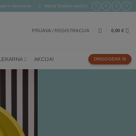
laga in reklamacije
Najbolj živalske novičke!
PRIJAVA / REGISTRACIJA
0,00
€
 LEKARNA
AKCIJA!
DINGOGEAR.SI