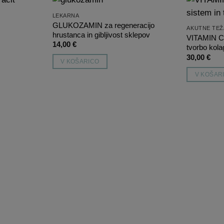
LEKARNA
Dodaj
Dodaj
GLUKOZAMIN za regeneracijo
AKUTNE TEŽ
na
na
hrustanca in gibljivost sklepov
listo
listo
VITAMIN C 
14,00
€
želja
želja
tvorbo kol
30,00
€
V KOŠARICO
V KOŠAR
Dodaj
Dodaj
na
na
listo
listo
želja
želja