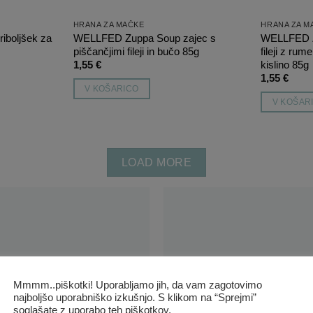
HRANA ZA MAČKE
HRANA ZA M
riboljšek za
WELLFED Zuppa Soup zajec s
WELLFED Z
piščančjimi fileji in bučo 85g
fileji z ru
kislino 85g
1,55
€
1,55
€
V KOŠARICO
V KOŠAR
LOAD MORE
Mmmm..piškotki! Uporabljamo jih, da vam zagotovimo
OPRSNICE
najboljšo uporabniško izkušnjo. S klikom na “Sprejmi”
soglašate z uporabo teh piškotkov.