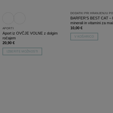
BARFER‘S BEST CAT –
minerali in vitamini za m
10,00
€
APORTI
Aport iz OVČJE VOLNE z dolgim
V KOŠARICO
ročajem
20,90
€
IZBERITE MOŽNOSTI
Ta
izdelek
ima
več
različic.
Možnosti
lahko
izberete
na
strani