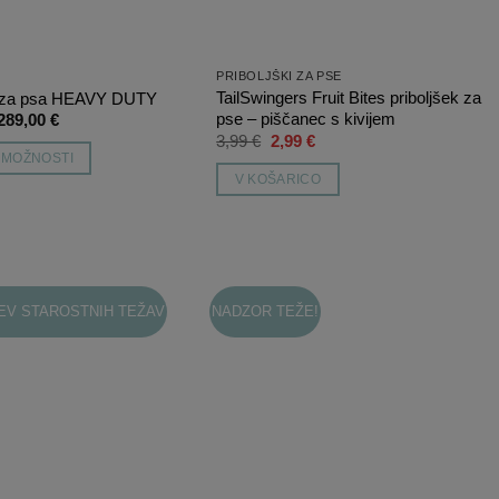
izdelka
PRIBOLJŠKI ZA PSE
TailSwingers Fruit Bites priboljšek za
s za psa HEAVY DUTY
Cenovni
pse – piščanec s kivijem
289,00
€
razpon:
Izvirna
Trenutna
3,99
€
2,99
€
od
cena
cena
E MOŽNOSTI
169,00 €
je
je:
V KOŠARICO
do
bila:
2,99 €.
289,00 €
3,99 €.
EV STAROSTNIH TEŽAV
NADZOR TEŽE!
Dodaj
Dodaj
na
na
listo
listo
želja
želja