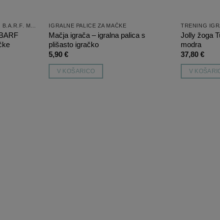
DODATKI PRI HRANJENJU PO B.A.R.F. METODI
IGRALNE PALICE ZA MAČKE
TRENING IG
 BARF
Mačja igrača – igralna palica s
Jolly žoga 
ačke
plišasto igračko
modra
5,90
€
37,80
€
V KOŠARICO
V KOŠARI
Dodaj
Dodaj
na
na
listo
listo
želja
želja