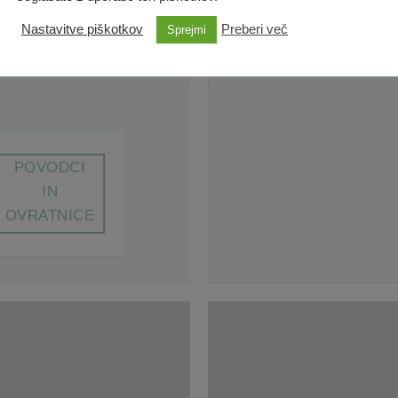
Nastavitve piškotkov
Preberi več
Sprejmi
POVODCI
IN
OVRATNICE