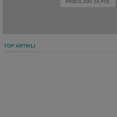
PRIBOLJŠKI ZA PSE
TOP ARTIKLI
Dodaj
na
listo
želja