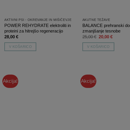
AKTIVNI PSI - OKREVANJE IN MIŠIČEVJE
AKUTNE TEŽAVE
POWER REHYDRATE elektroliti in
BALANCE prehranski do
proteini za hitrejšo regeneracijo
zmanjšanje tesnobe
Izvirna
Trenutna
28,00
€
25,00
€
20,00
€
cena
cena
je
je:
V KOŠARICO
V KOŠARICO
bila:
20,00 €.
25,00 €.
Akcija!
Akcija!
Dodaj
na
listo
želja