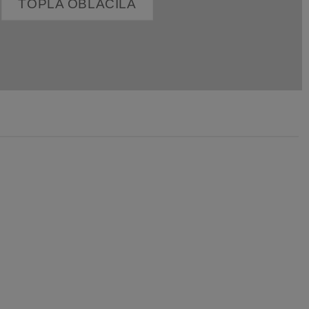
TOPLA OBLAČILA
Dodaj
Dodaj
na
na
listo
listo
želja
želja