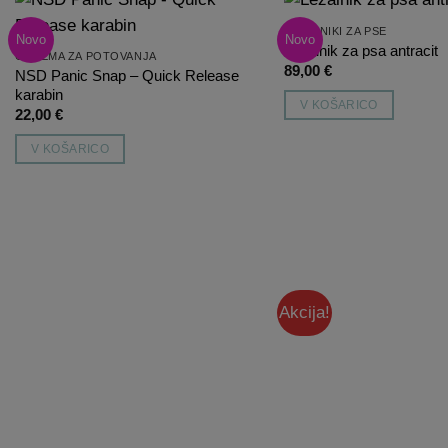
LEŽALNIKI ZA PSE
Novo
Novo
Dodaj
Ležalnik za psa antracit
OPREMA ZA POTOVANJA
na
89,00
€
listo
NSD Panic Snap – Quick Release
želja
karabin
V KOŠARICO
22,00
€
V KOŠARICO
Akcija!
Dodaj
na
listo
želja