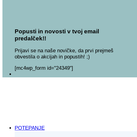
Popusti in novosti v tvoj email
predalček!!
Prijavi se na naše novičke, da prvi prejmeš
obvestila o akcijah in popustih! ;)
[mc4wp_form id="24349"]
POTEPANJE