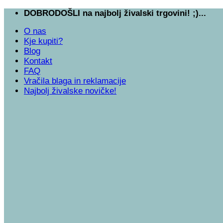
Skoči
DOBRODOŠLI na najbolj živalski trgovini! ;)...
na
O nas
vsebino
Kje kupiti?
Blog
Kontakt
FAQ
Vračila blaga in reklamacije
Najbolj živalske novičke!