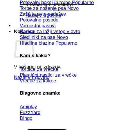
Potovalni boksi in torbe
V košarici ni izdelkov.
Torbe za nošenje psa
Zaščita avto sedežev
Nazaj v trgovino
Potovalne posode
Varnostni pasovi
Košarica
Rampe za lažji vstop v avto
Sledilniki za pse
Hladilne blazine
Kam s kakci?
V košarici ni izdelkov.
Torbice za vrečke
Plastični nosilci za vrečke
Nazaj v trgovino
Vrečke za kakce
Blagovne znamke
Amiplay
FuzzYard
Dingo