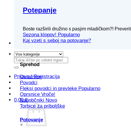
Potepanje
Boste razširili družino s pasjim mladičkom?! Prever
Sezona klopov!
Kaj vzeti s seboj na potovanje?
Išči:
Sprehod
Prijava / Registracija
Ovratnice
Povodci
Fleksi povodci in prevleke
Oprsnice
0,00
€
Nagobčniki
Torbice za priboljške
Potovanje