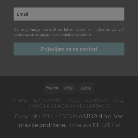
Od prejemanja obvestil se lahko kadar koli odjavite. Za več
podrobnosti si oglejte našo politiko zasebnosti.
Prijavljam se na novice!
PayPal
Cash
Bank
On
Transfer
O NAS
KJE KUPITI?
BLOG
KONTAKT
FAQ
Delivery
VRAČILA BLAGA IN REKLAMACIJE
Copyright 2014 - 2026 ©
ASTOR d.o.o. Vse
pravice pridržane.
| Izdelava
BEEZEE.si