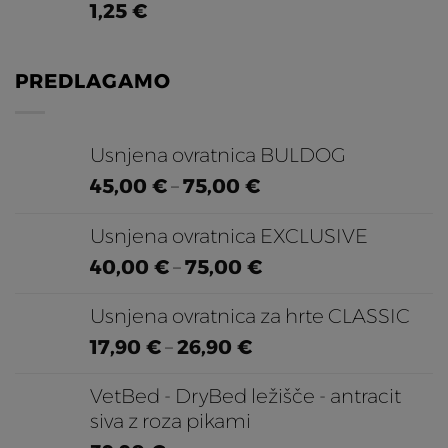
1,25
€
PREDLAGAMO
Usnjena ovratnica BULDOG
Cenovni
45,00
€
–
75,00
€
razpon:
Usnjena ovratnica EXCLUSIVE
od
45,00 €
Cenovni
40,00
€
–
75,00
€
do
razpon:
75,00 €
Usnjena ovratnica za hrte CLASSIC
od
40,00 €
Cenovni
17,90
€
–
26,90
€
do
razpon:
VetBed - DryBed ležišče - antracit
75,00 €
od
siva z roza pikami
17,90 €