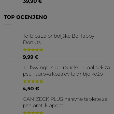
do
39,90
€
26,90 €
TOP OCENJENO
Torbica za priboljške BeHappy
Donuts
Ocenjeno
9,99
€
5.00
od 5
TailSwingers Deli Sticks priboljšek za
pse - surova koža ovita v ribjo kožo
Ocenjeno
4,50
€
5.00
od 5
CANIZECK PLUS naravne tablete za
pse proti klopom