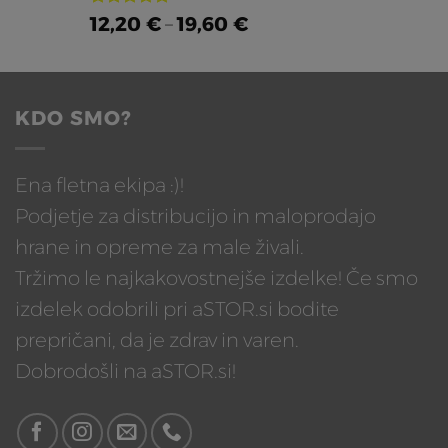
Ocenjeno
Cenovni
12,20
€
–
19,60
€
5.00
od 5
razpon:
od
12,20 €
KDO SMO?
do
19,60 €
Ena fletna ekipa :)!
Podjetje za distribucijo in maloprodajo
hrane in opreme za male živali.
Tržimo le najkakovostnejše izdelke! Če smo
izdelek odobrili pri aSTOR.si bodite
prepričani, da je zdrav in varen.
Dobrodošli na aSTOR.si!