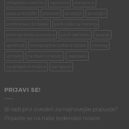
ohladitev v vročini
oprsnice
ovratnice
pasji priboljški
posode
postelja
povodci
prehranski dodatek
priboljški za trening
proti grizenju povodca
proti vlečenju
spanje
sprehod
transportne torbe in boksi
trening
vet bed
za dlako in kožo
zajedalci
za sklepe in mišice
šamponi
PRIJAVI SE!
Bi radi prvi izvedeli za najnovejše popuste?
Prijavite se na naše tedenske novice.