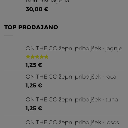
tvorbo kolagena
30,00
€
TOP PRODAJANO
ON THE GO žepni priboljšek - jagnje
Ocenjeno
1,25
€
5.00
od 5
ON THE GO žepni priboljšek - raca
1,25
€
ON THE GO žepni priboljšek - tuna
1,25
€
ON THE GO žepni priboljšek - losos