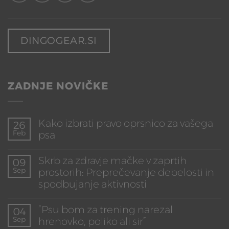
DINGOGEAR.SI
ZADNJE NOVIČKE
Kako izbrati pravo oprsnico za vašega
26
Feb
psa
Ni
komentarjev
Skrb za zdravje mačke v zaprtih
09
na
Sep
prostorih: Preprečevanje debelosti in
Kako
izbrati
spodbujanje aktivnosti
pravo
oprsnico
Ni
za
komentarjev
”Psu bom za trening narezal
04
vašega
na
Sep
hrenovko, poliko ali sir”
psa
Skrb
za