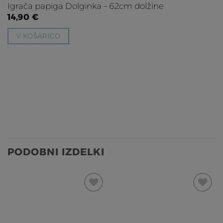
 dolžine
Mačja igrača – igralna palica s 
6,90
€
V KOŠARICO
PODOBNI IZDELKI
Dodaj
Dodaj
na
na
listo
listo