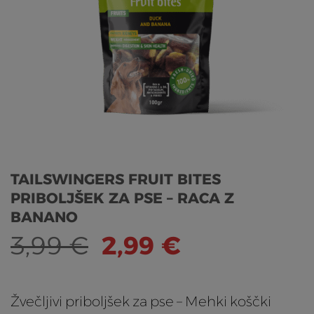
TAILSWINGERS FRUIT BITES
PRIBOLJŠEK ZA PSE – RACA Z
BANANO
Izvirna
Trenutna
3,99
€
2,99
€
cena
cena
je
je:
Žvečljivi priboljšek za pse – Mehki koščki