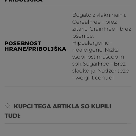
Bogato z vlakninami
,
CerealFree – brez
žitaric
,
GrainFree – brez
pšenice
,
Hipoalergenic –
POSEBNOST
HRANE/PRIBOLJŠKA
nealergeno
,
Nizka
vsebnost maščob in
soli
,
SugarFree – Brez
sladkorja
,
Nadzor teže
– weight control
KUPCI TEGA ARTIKLA SO KUPILI
TUDI: