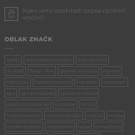
Ni
zdravje
komentarjev
Kako varno poskrbeti za psa v poletni
mačke
26
na
v
Jun
vročini?
”Psu
zaprtih
bom
prostorih:
Ni
za
Preprečevanje
komentarjev
trening
debelosti
na
narezal
OBLAK ZNAČK
in
Kako
hrenovko,
spodbujanje
varno
poliko
aktivnosti
poskrbeti
ali
za
sir”
psa
agility
avtomatski povodec
avto oprema
v
poletni
dry bed
fleksi - flexi
glavniki in krtače
higiena
vročini?
hišni boks
hladilne blazine
hranjenje
IdeaLeash
igra
igra prinašanja
igrače za mačke
igrače za mladičke
konzerve
krtača
mačji povodec
mačji priboljški
mačka
moda
modni dodatki
nagobčniki
nega
odrasel pes