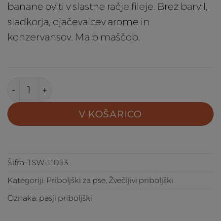
bila:
2,99 €.
banane oviti v slastne račje fileje. Brez barvil,
3,99 €.
sladkorja, ojačevalcev arome in
konzervansov. Malo maščob.
TailSwingers Fruit Bites priboljšek za pse - ra
V KOŠARICO
Šifra:
TSW-11053
Kategoriji:
Priboljški za pse
,
Žvečljivi priboljški
Oznaka:
pasji priboljški