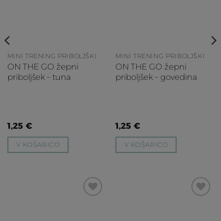
želja
želja
MINI TRENING PRIBOLJŠKI
MINI TRENING PRIBOLJŠKI
ON THE GO žepni
ON THE GO žepni
priboljšek – tuna
priboljšek – govedina
1,25
€
1,25
€
V KOŠARICO
V KOŠARICO
Dodaj
Dodaj
na
na