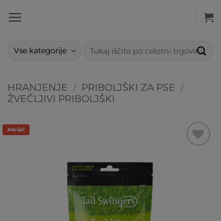
Skoči
na
vsebino
Išči:
HRANJENJE
/
PRIBOLJŠKI ZA PSE
/
ŽVEČLJIVI PRIBOLJŠKI
Akcija!
Dodaj
na
listo
želja