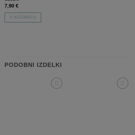
7,90
€
V KOŠARICO
PODOBNI IZDELKI
Dodaj
Dodaj
na
na
listo
listo
želja
želja