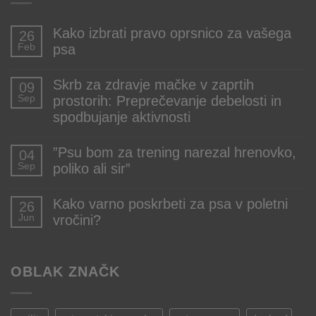
Kako izbrati pravo oprsnico za vašega
26
Feb
psa
Ni
komentarjev
Skrb za zdravje mačke v zaprtih
09
na
Sep
prostorih: Preprečevanje debelosti in
Kako
izbrati
spodbujanje aktivnosti
pravo
oprsnico
Ni
za
komentarjev
”Psu bom za trening narezal hrenovko,
04
vašega
na
Sep
poliko ali sir”
psa
Skrb
za
Ni
zdravje
komentarjev
mačke
Kako varno poskrbeti za psa v poletni
26
na
v
Jun
vročini?
”Psu
zaprtih
bom
prostorih:
Ni
za
Preprečevanje
komentarjev
trening
debelosti
na
narezal
OBLAK ZNAČK
in
Kako
hrenovko,
spodbujanje
varno
poliko
aktivnosti
poskrbeti
ali
za
sir”
psa