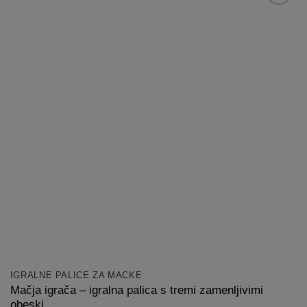
Dodaj
na
listo
želja
IGRALNE PALICE ZA MAČKE
Mačja igrača – igralna palica s tremi zamenljivimi
obeski