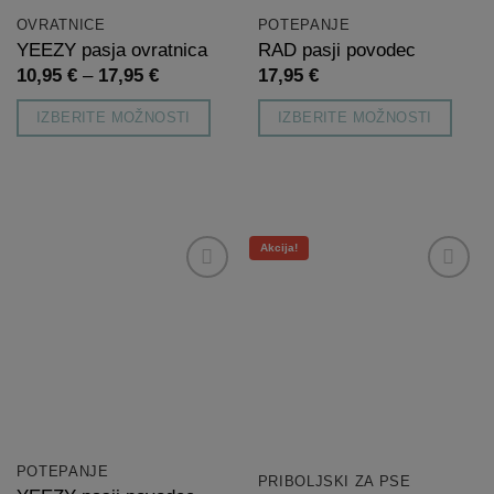
OVRATNICE
POTEPANJE
YEEZY pasja ovratnica
RAD pasji povodec
Cenovni
10,95
€
–
17,95
€
17,95
€
razpon:
od
IZBERITE MOŽNOSTI
IZBERITE MOŽNOSTI
10,95 €
do
Ta
Ta
17,95 €
izdelek
izdelek
ima
ima
več
več
Akcija!
različic.
različic.
Možnosti
Možnosti
Dodaj
Dodaj
na
na
lahko
lahko
listo
listo
izberete
izberete
želja
želja
na
na
strani
strani
izdelka
izdelka
POTEPANJE
PRIBOLJŠKI ZA PSE