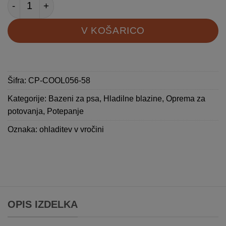
Zložljiv bazen za psa količina
V KOŠARICO
Šifra:
CP-COOL056-58
Kategorije:
Bazeni za psa
,
Hladilne blazine
,
Oprema za
potovanja
,
Potepanje
Oznaka:
ohladitev v vročini
OPIS IZDELKA