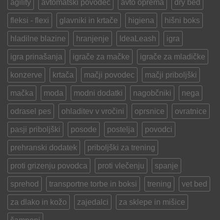
agility
avtomatski povodec
avto oprema
dry bed
v
poletni
fleksi - flexi
glavniki in krtače
higiena
hišni boks
vročini?
hladilne blazine
hranjenje
IdeaLeash
igra
igra prinašanja
igrače za mačke
igrače za mladičke
konzerve
krtača
mačji povodec
mačji priboljški
mačka
moda
modni dodatki
nagobčniki
nega
odrasel pes
ohladitev v vročini
oprsnice
ovratnice
pasji priboljški
posode
postelja
povodci
prehranski dodatek
priboljški za trening
proti grizenju povodca
proti vlečenju
spanje
sprehod
transportne torbe in boksi
trening
vet bed
za dlako in kožo
zajedalci
za sklepe in mišice