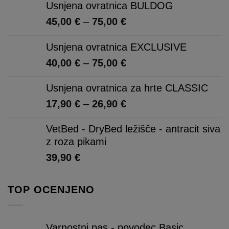
Usnjena ovratnica BULDOG
Cenovni
45,00
€
–
75,00
€
razpon:
Usnjena ovratnica EXCLUSIVE
od
45,00 €
Cenovni
40,00
€
–
75,00
€
do
razpon:
75,00 €
Usnjena ovratnica za hrte CLASSIC
od
40,00 €
Cenovni
17,90
€
–
26,90
€
do
razpon:
VetBed - DryBed ležišče - antracit siva
75,00 €
od
z roza pikami
17,90 €
do
39,90
€
26,90 €
TOP OCENJENO
Varnostni pas - povodec Basic