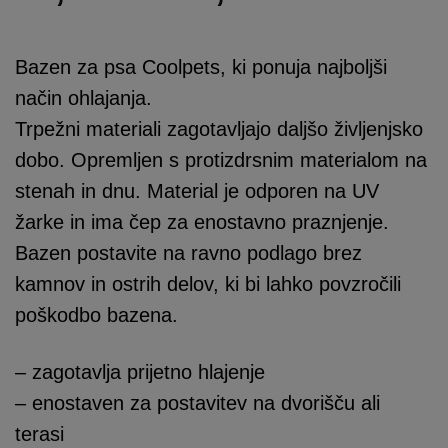
razpon:
od
Bazen za psa Coolpets, ki ponuja najboljši
32,00 €
način ohlajanja.
do
Trpežni materiali zagotavljajo daljšo življenjsko
72,00 €
dobo. Opremljen s protizdrsnim materialom na
stenah in dnu. Material je odporen na UV
žarke in ima čep za enostavno praznjenje.
Bazen postavite na ravno podlago brez
kamnov in ostrih delov, ki bi lahko povzročili
poškodbo bazena.
– zagotavlja prijetno hlajenje
– enostaven za postavitev na dvorišču ali
terasi