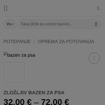
Skoči
na
vsebino
Išči:
POTEPANJE
/
OPREMA ZA POTOVANJA
Dodaj
na
listo
želja
ZLOŽLJIV BAZEN ZA PSA
Cenovni
32,00
€
–
72,00
€