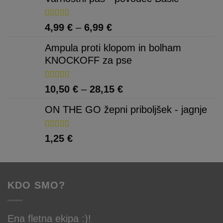
Ocenjeno
Cenovni
4,99
€
–
6,99
€
5.00
od 5
razpon:
Ampula proti klopom in bolham
od
KNOCKOFF za pse
4,99 €
do
Ocenjeno
Cenovni
10,50
€
–
28,15
€
6,99 €
5.00
od 5
razpon:
ON THE GO žepni priboljšek - jagnje
od
10,50 €
Ocenjeno
1,25
€
do
5.00
od 5
28,15 €
KDO SMO?
Ena fletna ekipa :)!