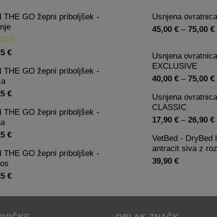
 THE GO žepni priboljšek -
Usnjena ovratni
nje
45,00
€
–
75,00
€
enjeno
25
€
Usnjena ovratnic
0
od 5
EXCLUSIVE
 THE GO žepni priboljšek -
40,00
€
–
75,00
€
ca
25
€
Usnjena ovratnica
CLASSIC
 THE GO žepni priboljšek -
17,90
€
–
26,90
€
na
25
€
VetBed - DryBed l
antracit siva z ro
 THE GO žepni priboljšek -
39,90
€
sos
25
€