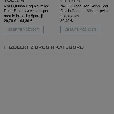
HRANA ZA PSE
HRANA ZA PSE
N&D Quinoa Dog Neutered
N&D Quinoa Dog Skin&Coat
Duck,Broccoli&Asparagus
Quail&Coconut Mini prepelica
raca in brokoli s šparglji
s kokosom
Cenovni
29,79
€
–
94,39
€
30,49
€
razpon:
od
IZBERITE MOŽNOSTI
IZBERITE MOŽNOSTI
29,79 €
do
Ta
Ta
94,39 €
izdelek
izdelek
IZDELKI IZ DRUGIH KATEGORIJ
ima
ima
več
več
različic.
različic.
Možnosti
Možnosti
lahko
lahko
izberete
izberete
Dodaj
Dodaj
na
na
na
na
listo
listo
želja
želja
strani
strani
izdelka
izdelka