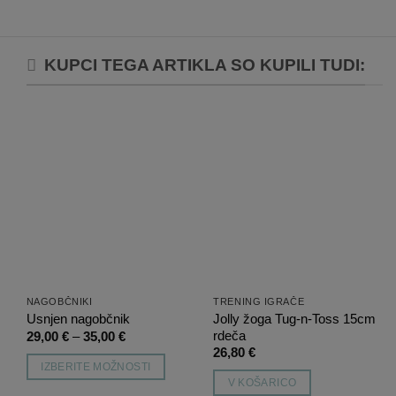
KUPCI TEGA ARTIKLA SO KUPILI TUDI:
Dodaj
Dodaj
na
na
listo
listo
želja
želja
NAGOBČNIKI
TRENING IGRAČE
Jolly žoga Tug-n-Toss 15cm
Usnjen nagobčnik
Cenovni
rdeča
29,00
€
–
35,00
€
razpon:
26,80
€
od
IZBERITE MOŽNOSTI
29,00 €
V KOŠARICO
do
Ta