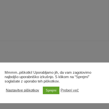
Akcija!
Dodaj
Dodaj
Mmmm..piškotki! Uporabljamo jih, da vam zagotovimo
na
na
najboljšo uporabniško izkušnjo. S klikom na “Sprejmi”
listo
listo
soglašate z uporabo teh piškotkov.
želja
želja
Nastavitve piškotkov
Preberi več
Sprejmi