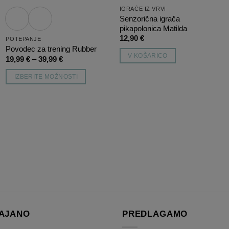
IGRAČE IZ VRVI
Senzorična igrača
pikapolonica Matilda
12,90
€
POTEPANJE
Povodec za trening Rubber
V KOŠARICO
Cenovni
19,99
€
–
39,99
€
razpon:
od
IZBERITE MOŽNOSTI
19,99 €
do
Ta
39,99 €
izdelek
ima
več
različic.
Možnosti
lahko
izberete
na
strani
izdelka
AJANO
PREDLAGAMO