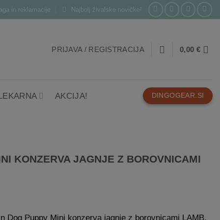
laga in reklamacije
Najbolj živalske novičke!
PRIJAVA / REGISTRACIJA
0,00
€
 LEKARNA
AKCIJA!
DINGOGEAR.SI
INI KONZERVA JAGNJE Z BOROVNICAMI
n Dog Puppy Mini konzerva jagnje z borovnicami LAMB,