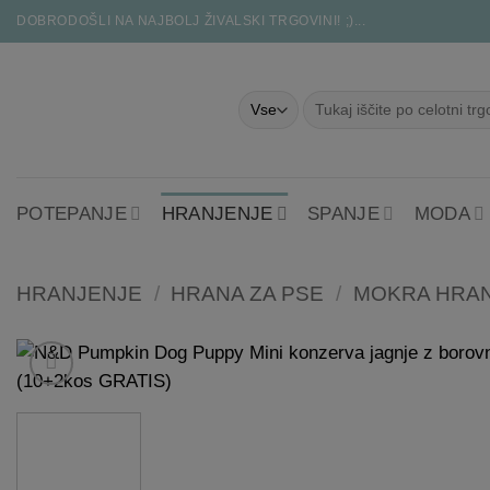
Skoči
DOBRODOŠLI NA NAJBOLJ ŽIVALSKI TRGOVINI! ;)...
na
vsebino
Išči:
POTEPANJE
HRANJENJE
SPANJE
MODA
HRANJENJE
/
HRANA ZA PSE
/
MOKRA HRAN