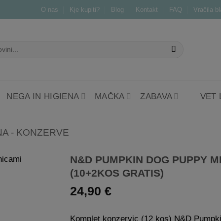
O nas
Kje kupiti?
Blog
Kontakt
FAQ
Vračila b
NEGA IN HIGIENA
MAČKA
ZABAVA
VET
A - KONZERVE
N&D PUMPKIN DOG PUPPY M
(10+2KOS GRATIS)
Dodaj
24,90
€
na
listo
želja
Komplet konzervic (12 kos) N&D Pumpki