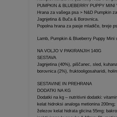
PUMPKIN & BLUEBERRY PUPPY MINI
Hrana za vašega psa > N&D Pumpkin za
Jagnjetina & Buča & Borovnica.
Popolna hrana za pasje mladiče, breje psi
Lamb, Pumpkin & Blueberry Puppy Mini 
NA VOLJO V PAKIRANJIH 140G
SESTAVA
Jagnjetina (40%), piščanec, sled, kuhana 
borovnica (2%), fruktooligosaharidi, holin 
SESTAVINE IN PREHRANA
DODATKI NA KG
Dodatki na kg – nutritivni dodatki: vita
kelat hidroksi analoga metionina 200mg;
železov kelat hidrata glicina 55mg; bakr