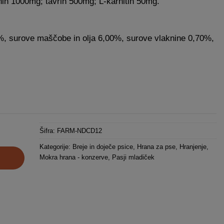
in 1000mg; tavrin 500mg; L-karnitin 50mg.
%, surove maščobe in olja 6,00%, surove vlaknine 0,70%,
 jagnje z borovnicami (10+2kos GRATIS) količina
Šifra:
FARM-NDCD12
Kategorije:
Breje in doječe psice
,
Hrana za pse
,
Hranjenje
,
Mokra hrana - konzerve
,
Pasji mladiček