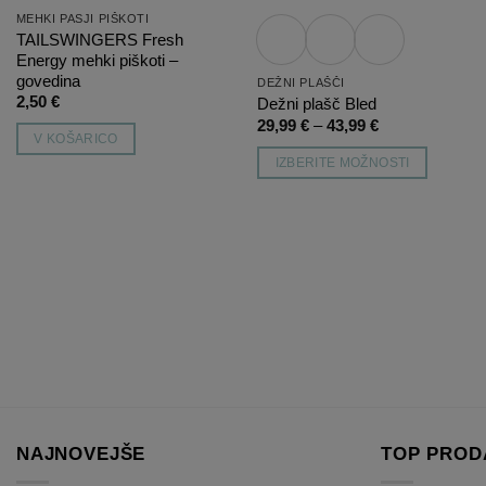
MEHKI PASJI PIŠKOTI
TAILSWINGERS Fresh
Energy mehki piškoti –
govedina
DEŽNI PLAŠČI
2,50
€
Dežni plašč Bled
Cenovni
29,99
€
–
43,99
€
razpon:
V KOŠARICO
od
IZBERITE MOŽNOSTI
29,99 €
do
Ta
43,99 €
izdelek
ima
več
različic.
Možnosti
lahko
izberete
na
strani
izdelka
NAJNOVEJŠE
TOP PROD