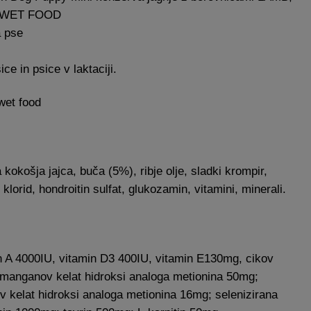
 WET FOOD
 pse
ce in psice v laktaciji.
wet food
kokošja jajca, buča (5%), ribje olje, sladki krompir,
klorid, hondroitin sulfat, glukozamin, vitamini, minerali.
min A 4000IU, vitamin D3 400IU, vitamin E130mg, cikov
 manganov kelat hidroksi analoga metionina 50mg;
ov kelat hidroksi analoga metionina 16mg; selenizirana