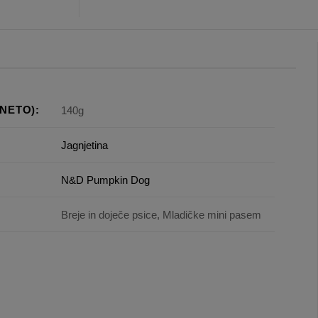
NETO):
140g
Jagnjetina
N&D Pumpkin Dog
Breje in doječe psice, Mladičke mini pasem