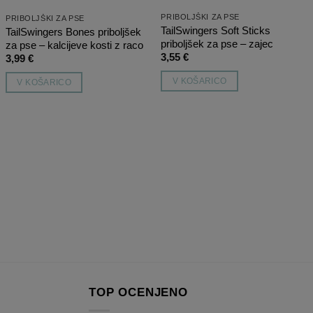
PRIBOLJŠKI ZA PSE
PRIBOLJŠKI ZA PSE
TailSwingers Soft Sticks
TailSwingers Bones priboljšek
priboljšek za pse – zajec
za pse – kalcijeve kosti z raco
3,55
€
3,99
€
V KOŠARICO
V KOŠARICO
TOP OCENJENO