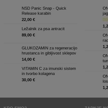
NSD Panic Snap - Quick
ON
Release karabin
jag
22,00
€
Oc
1,
Ležalnik za psa antracit
5.0
89,00
€
ON
ra
1,
GLUKOZAMIN za regeneracijo
hrustanca in gibljivost sklepov
ON
14,00
€
tu
1,
VITAMIN C za imunski sistem
in tvorbo kolagena
ON
30,00
€
lo
1,