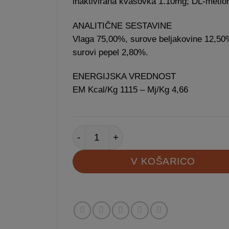
inaktivirana kvasovka 1.10mg; DL-metion
ANALITIČNE SESTAVINE
Vlaga 75,00%, surove beljakovine 12,50
surovi pepel 2,80%.
ENERGIJSKA VREDNOST
EM Kcal/Kg 1115 – Mj/Kg 4,66
N&D Pumpkin Dog Puppy Mini konzerva
V KOŠARICO