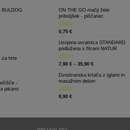
ca BULDOG
ON THE GO mačji žele
priboljšek - piščanec
Cenovni
razpon:
od
Ocenjeno
0,75
€
a
5.00
od 5
45,00 €
Usnjena ovratnica STANDARD
do
Cenovni
podložena s filcem NATUR
75,00 €
razpon:
 za hrte
od
Ocenjeno
Cenovni
7,90
€
–
35,90
€
40,00 €
5.00
od 5
razpon:
Cenovni
do
Dvostranska krtača z iglami in
od
razpon:
75,00 €
masažnim delom
ežišče -
7,90 €
od
za pikami
do
17,90 €
35,90 €
Ocenjeno
9,90
€
do
5.00
od 5
26,90 €