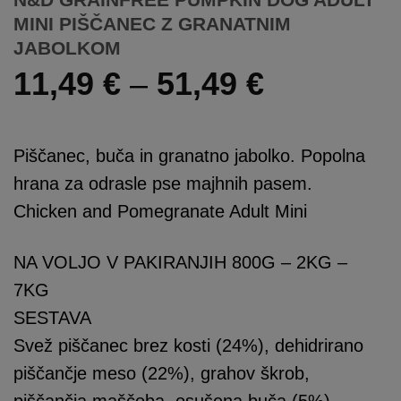
MINI PIŠČANEC Z GRANATNIM
JABOLKOM
Cenovni
11,49
€
–
51,49
€
razpon:
od
Piščanec, buča in granatno jabolko. Popolna
11,49 €
hrana za odrasle pse majhnih pasem.
do
Chicken and Pomegranate Adult Mini
51,49 €
NA VOLJO V PAKIRANJIH 800G – 2KG –
7KG
SESTAVA
Svež piščanec brez kosti (24%), dehidrirano
piščančje meso (22%), grahov škrob,
piščančja maščoba, osušena buča (5%),