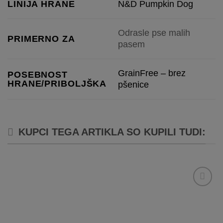
N&D Pumpkin Dog
LINIJA HRANE
Odrasle pse malih
PRIMERNO ZA
pasem
GrainFree – brez
POSEBNOST
HRANE/PRIBOLJŠKA
pšenice
KUPCI TEGA ARTIKLA SO KUPILI TUDI:
Dodaj
na
listo
želja