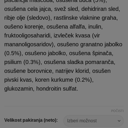
osušena cela jajca, svež sled, dehidriran sled,
ribje olje (sledovo), rastlinske vlaknine graha,
oušeno korenje, osušena alfalfa, inulin,
fruktooligosaharidi, izvleček kvasa (vir
mananoligosaridov), osušeno granatno jabolko
(0.5%), osušeno jabolko, osušena špinača,
psilium (0.3%), osušena sladka pomaranča,
osušene borovnice, natrijev klorid, osušen
pivski kvas, koren kurkume (0.2%),
glukozamin, hondroitin sulfat.
POČISTI
Velikost pakiranja (neto):