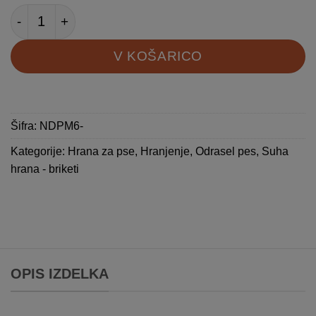
N&D Grainfree Pumpkin Dog Adult Mini piščanec z
V KOŠARICO
Šifra:
NDPM6-
Kategorije:
Hrana za pse
,
Hranjenje
,
Odrasel pes
,
Suha
hrana - briketi
OPIS IZDELKA