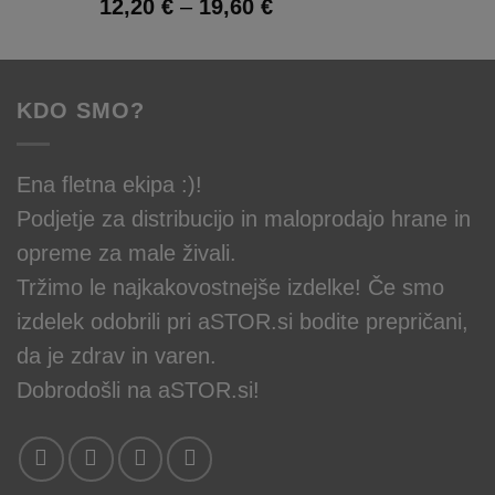
Ocenjeno
Cenovni
12,20
€
–
19,60
€
5.00
od 5
razpon:
od
12,20 €
KDO SMO?
do
19,60 €
Ena fletna ekipa :)!
Podjetje za distribucijo in maloprodajo hrane in
opreme za male živali.
Tržimo le najkakovostnejše izdelke! Če smo
izdelek odobrili pri aSTOR.si bodite prepričani,
da je zdrav in varen.
Dobrodošli na aSTOR.si!