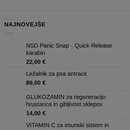
na
različic.
strani
Možnosti
izdelka
lahko
NAJNOVEJŠE
izberete
na
strani
NSD Panic Snap - Quick Release
izdelka
karabin
22,00
€
Ležalnik za psa antracit
89,00
€
GLUKOZAMIN za regeneracijo
hrustanca in gibljivost sklepov
14,00
€
VITAMIN C za imunski sistem in