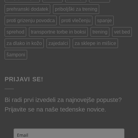
prehranski dodatek
priboljški za trening
proti grizenju povodca
proti vlečenju
spanje
sprehod
transportne torbe in boksi
trening
vet bed
za dlako in kožo
zajedalci
za sklepe in mišice
šamponi
PRIJAVI SE!
Bi radi prvi izvedeli za najnovejše popuste?
Prijavite se na naše tedenske novice.