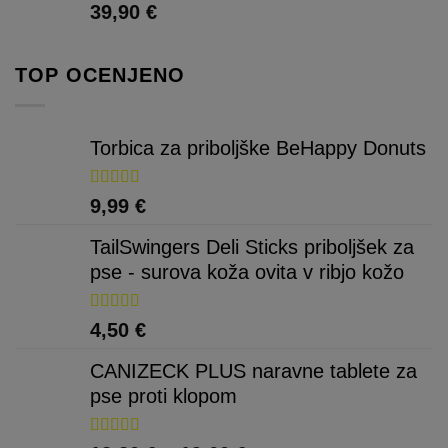
do
39,90
€
26,90 €
TOP OCENJENO
Torbica za priboljške BeHappy Donuts
Ocenjeno
9,99
€
5.00
od 5
TailSwingers Deli Sticks priboljšek za
pse - surova koža ovita v ribjo kožo
Ocenjeno
4,50
€
5.00
od 5
CANIZECK PLUS naravne tablete za
pse proti klopom