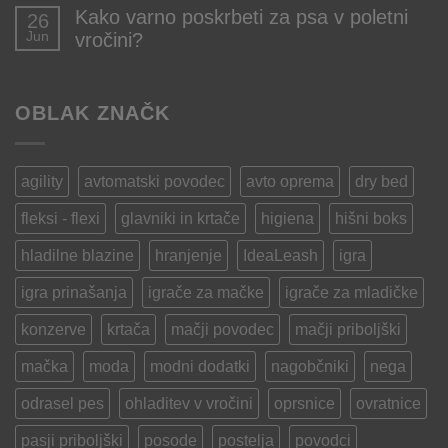
komentarjev
mačke
Kako varno poskrbeti za psa v poletni
26
na
v
Jun
vročini?
”Psu
zaprtih
bom
prostorih:
Ni
za
Preprečevanje
komentarjev
trening
debelosti
na
narezal
OBLAK ZNAČK
in
Kako
hrenovko,
spodbujanje
varno
poliko
aktivnosti
poskrbeti
ali
za
sir”
psa
agility
avtomatski povodec
avto oprema
dry bed
v
poletni
fleksi - flexi
glavniki in krtače
higiena
hišni boks
vročini?
hladilne blazine
hranjenje
IdeaLeash
igra
igra prinašanja
igrače za mačke
igrače za mladičke
konzerve
krtača
mačji povodec
mačji priboljški
mačka
moda
modni dodatki
nagobčniki
nega
odrasel pes
ohladitev v vročini
oprsnice
ovratnice
pasji priboljški
posode
postelja
povodci