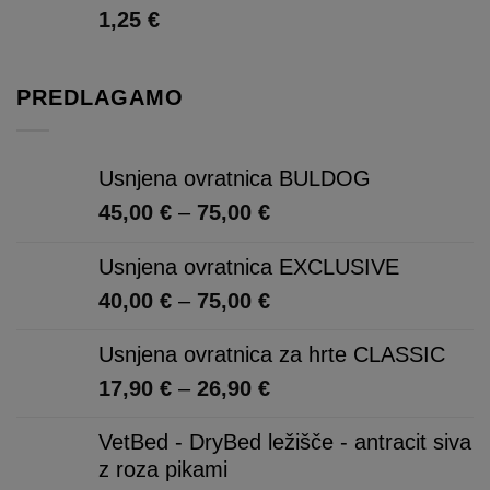
1,25
€
PREDLAGAMO
Usnjena ovratnica BULDOG
Cenovni
45,00
€
–
75,00
€
razpon:
Usnjena ovratnica EXCLUSIVE
od
45,00 €
Cenovni
40,00
€
–
75,00
€
do
razpon:
75,00 €
Usnjena ovratnica za hrte CLASSIC
od
40,00 €
Cenovni
17,90
€
–
26,90
€
do
razpon:
VetBed - DryBed ležišče - antracit siva
75,00 €
od
z roza pikami
17,90 €