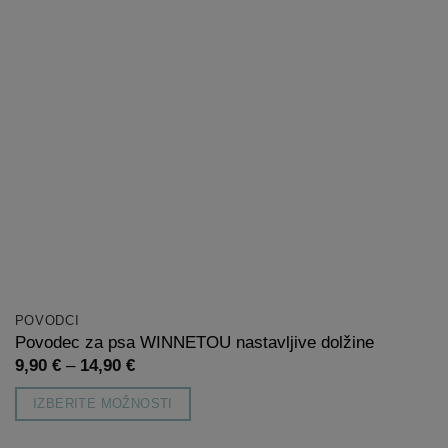
POVODCI
Povodec za psa WINNETOU nastavljive dolžine
Cenovni
9,90
€
–
14,90
€
razpon:
od
IZBERITE MOŽNOSTI
9,90 €
do
Ta
14,90 €