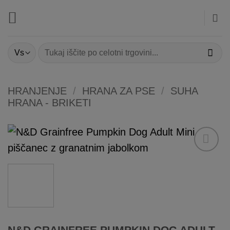
Skoči
na
vsebino
Išči:
HRANJENJE
/
HRANA ZA PSE
/
SUHA
HRANA - BRIKETI
Dodaj
na
listo
želja
N&D GRAINFREE PUMPKIN DOG ADULT