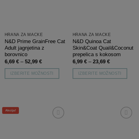
želja
želja
HRANA ZA MAČKE
HRANA ZA MAČKE
N&D Prime GrainFree Cat
N&D Quinoa Cat
Adult jagnjetina z
Skin&Coat Quail&Coconut
borovnico
prepelica s kokosom
Cenovni
Cenovni
6,69
€
–
52,99
€
6,99
€
–
23,69
€
razpon:
razpon:
od
od
IZBERITE MOŽNOSTI
IZBERITE MOŽNOSTI
6,69 €
6,99 €
do
do
Ta
Ta
52,99 €
23,69 €
izdelek
izdelek
ima
ima
več
več
Akcija!
različic.
različic.
Možnosti
Možnosti
Dodaj
Dodaj
lahko
lahko
na
na
listo
listo
izberete
izberete