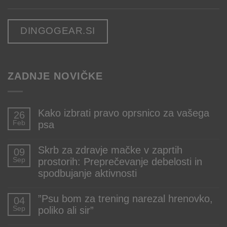
DINGOGEAR.SI
ZADNJE NOVIČKE
Kako izbrati pravo oprsnico za vašega
26
Feb
psa
Ni
komentarjev
Skrb za zdravje mačke v zaprtih
09
na
Sep
prostorih: Preprečevanje debelosti in
Kako
izbrati
spodbujanje aktivnosti
pravo
oprsnico
Ni
za
komentarjev
”Psu bom za trening narezal hrenovko,
04
vašega
na
Sep
poliko ali sir”
psa
Skrb
za
Ni
zdravje