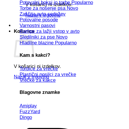
Potovalni boksi in torbe
V košarici ni izdelkov.
Torbe za nošenje psa
Zaščita avto sedežev
Nazaj v trgovino
Potovalne posode
Varnostni pasovi
Košarica
Rampe za lažji vstop v avto
Sledilniki za pse
Hladilne blazine
Kam s kakci?
V košarici ni izdelkov.
Torbice za vrečke
Plastični nosilci za vrečke
Nazaj v trgovino
Vrečke za kakce
Blagovne znamke
Amiplay
FuzzYard
Dingo