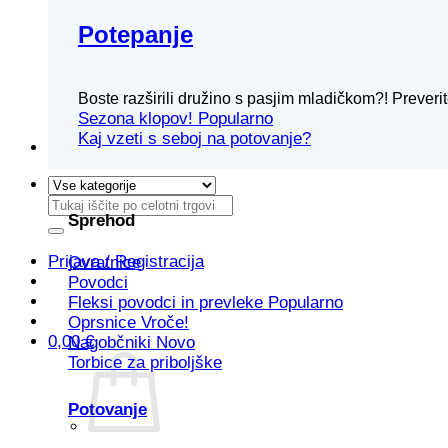
Potepanje
Boste razširili družino s pasjim mladičkom?! Prever
Sezona klopov!
Kaj vzeti s seboj na potovanje?
Išči:
Sprehod
Prijava / Registracija
Ovratnice
Povodci
Fleksi povodci in prevleke
Oprsnice
0,00
€
Nagobčniki
Torbice za priboljške
Potovanje