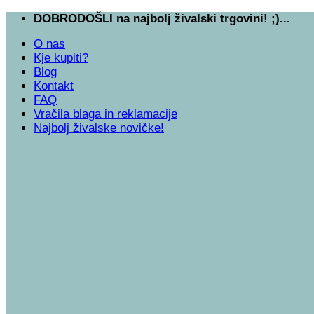
Skoči
DOBRODOŠLI na najbolj živalski trgovini! ;)...
na
O nas
vsebino
Kje kupiti?
Blog
Kontakt
FAQ
Vračila blaga in reklamacije
Najbolj živalske novičke!