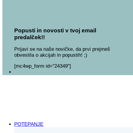
Popusti in novosti v tvoj email
predalček!!
Prijavi se na naše novičke, da prvi prejmeš
obvestila o akcijah in popustih! ;)
[mc4wp_form id="24349"]
POTEPANJE