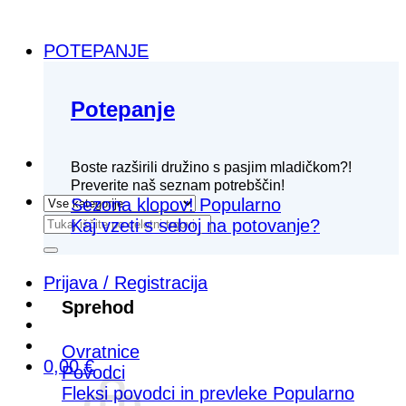
POTEPANJE
Potepanje
Boste razširili družino s pasjim mladičkom?!
Preverite naš seznam potrebščin!
Sezona klopov!
Išči:
Kaj vzeti s seboj na potovanje?
Prijava / Registracija
Sprehod
Ovratnice
0,00
€
Povodci
Fleksi povodci in prevleke