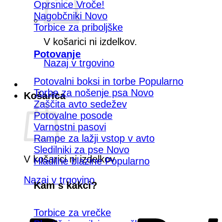
Oprsnice
Nagobčniki
Torbice za priboljške
V košarici ni izdelkov.
Potovanje
Nazaj v trgovino
Potovalni boksi in torbe
Torbe za nošenje psa
Košarica
Zaščita avto sedežev
Potovalne posode
Varnostni pasovi
Rampe za lažji vstop v avto
Sledilniki za pse
V košarici ni izdelkov.
Hladilne blazine
Nazaj v trgovino
Kam s kakci?
Torbice za vrečke