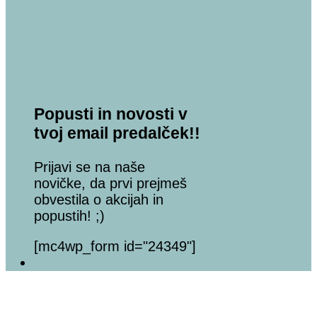
Popusti in novosti v
tvoj email predalček!!
Prijavi se na naše
novičke, da prvi prejmeš
obvestila o akcijah in
popustih! ;)
[mc4wp_form id="24349"]