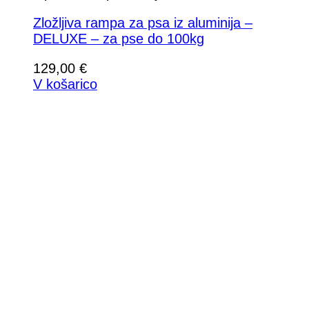
Zložljiva rampa za psa iz aluminija –
DELUXE – za pse do 100kg
129,00
€
V košarico