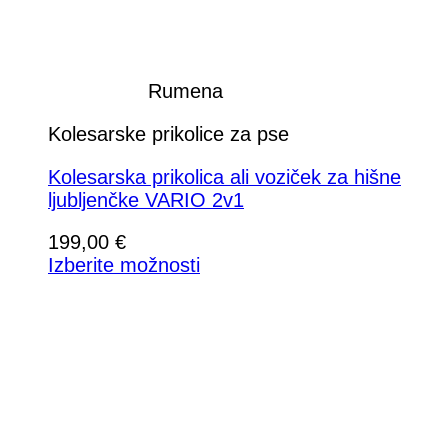
Rumena
Kolesarske prikolice za pse
Kolesarska prikolica ali voziček za hišne
ljubljenčke VARIO 2v1
199,00
€
Izberite možnosti
Ta
izdelek
ima
več
različic.
Možnosti
lahko