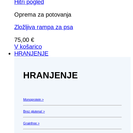
Hitri pogled
Oprema za potovanja
Zložljiva rampa za psa
75,00
€
V košarico
HRANJENJE
HRANJENJE
Monoprotein >
Brez glutena! >
Grainfree >