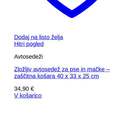
Dodaj na listo želja
Hitri pogled
Avtosedeži
Zložljiv avtosedež za pse in mačke –
zaščitna košara 40 x 33 x 25 cm
34,90
€
V košarico