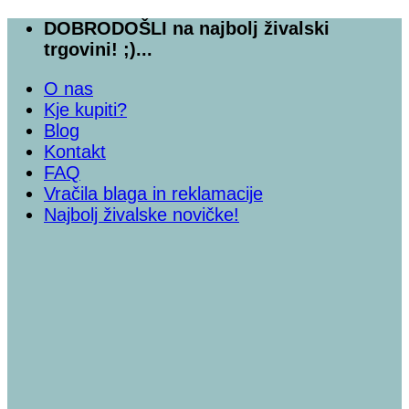
Skoči
DOBRODOŠLI na najbolj živalski
na
trgovini! ;)...
vsebino
O nas
Kje kupiti?
Blog
Kontakt
FAQ
Vračila blaga in reklamacije
Najbolj živalske novičke!