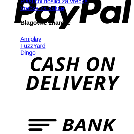
Plastični nosilci za vrečke
Vrečke za kakce
Blagovne znamke
Amiplay
FuzzYard
Dingo
D