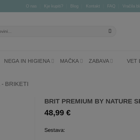
O nas
Kje kupiti?
Blog
Kontakt
FAQ
Vračila b
NEGA IN HIGIENA
MAČKA
ZABAVA
VET
- BRIKETI
BRIT PREMIUM BY NATURE 
48,99
€
Dodaj
na
Sestava:
listo
želja