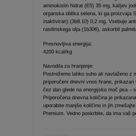
aminokislin hidrat (E5) 35 mg, kalijev jo
organska oblika selena, ki ga proizvaj
inaktiviran) (3b8.10) 0,2 mg. Vsebuje ant
rastlinskega olja (1b306), askorbil palmi
Presnovljiva energija:
4200 kcal/kg
Navodila za hranjenje:
Postrežemo lahko suho ali navlaženo z m
priporočeni dnevni vnos hrane, prikazan v 
čez dan glede na energijsko moč psa – s
Priporočena dnevna količina je prikazana
uporabite manjše količine in jih zmešajte
Premium. Vedno poskrbite, da ima vaš p