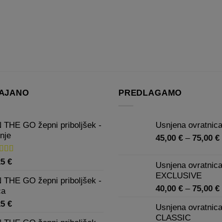
ima
več
različic.
Možnosti
lahko
izberete
na
strani
AJANO
PREDLAGAMO
izdelka
 THE GO žepni priboljšek -
Usnjena ovratni
nje
45,00
€
–
75,00
€
enjeno
25
€
Usnjena ovratnic
0
od 5
EXCLUSIVE
 THE GO žepni priboljšek -
40,00
€
–
75,00
€
ca
25
€
Usnjena ovratnica
CLASSIC