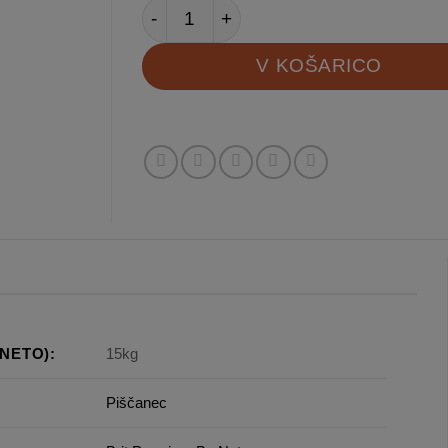
Brit Premium by Nature Sport količina
V KOŠARICO
NETO):
15kg
Piščanec