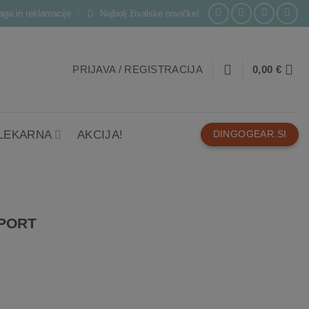
laga in reklamacije
Najbolj živalske novičke!
PRIJAVA / REGISTRACIJA
0,00
€
 LEKARNA
AKCIJA!
DINGOGEAR.SI
SPORT