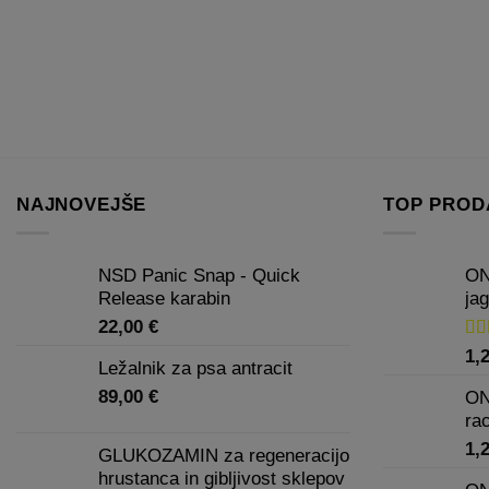
Možnosti
lahko
izberete
na
strani
izdelka
NAJNOVEJŠE
TOP PROD
NSD Panic Snap - Quick
ON
Release karabin
jag
22,00
€
Oc
1,
Ležalnik za psa antracit
5.0
89,00
€
ON
ra
1,
GLUKOZAMIN za regeneracijo
hrustanca in gibljivost sklepov