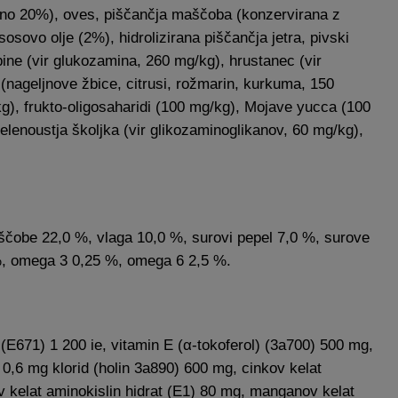
no 20%), oves, piščančja maščoba (konzervirana z
osovo olje (2%), hidrolizirana piščančja jetra, pivski
pine (vir glukozamina, 260 mg/kg), hrustanec (vir
 (nageljnove žbice, citrusi, rožmarin, kurkuma, 150
g), frukto-oligosaharidi (100 mg/kg), Mojave yucca (100
lenoustja školjka (vir glikozaminoglikanov, 60 mg/kg),
ščobe 22,0 %, vlaga 10,0 %, surovi pepel 7,0 %, surove
 %, omega 3 0,25 %, omega 6 2,5 %.
 (E671) 1 200 ie, vitamin E (α-tokoferol) (3a700) 500 mg,
 0,6 mg klorid (holin 3a890) 600 mg, cinkov kelat
v kelat aminokislin hidrat (E1) 80 mg, manganov kelat