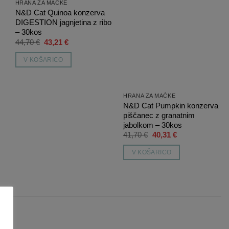
HRANA ZA MAČKE
N&D Cat Quinoa konzerva
DIGESTION jagnjetina z ribo
– 30kos
Izvirna
Trenutna
44,70
€
43,21
€
cena
cena
je
je:
V KOŠARICO
bila:
43,21 €.
44,70 €.
HRANA ZA MAČKE
N&D Cat Pumpkin konzerva
piščanec z granatnim
jabolkom – 30kos
Izvirna
Trenutna
41,70
€
40,31
€
cena
cena
je
je:
V KOŠARICO
bila:
40,31 €.
41,70 €.