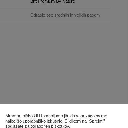
Brit Premium By Nature
Odrasle pse srednjih in velikih pasem
Mmmm..piškotki! Uporabljamo jih, da vam zagotovimo
najboljšo uporabniško izkušnjo. S klikom na “Sprejmi”
soglašate z uporabo teh piškotkov.