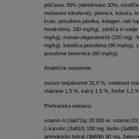
piščanec 50% (dehidrirano 30%, izkošče
mešanimi tokoferoli), pšenica, koruza, los
kvas, posušena jabolka, kolagen, raki lu
hondroitina, 180 mg/kg), zelišča in sadje
mg/kg), manan-oligosaharidi (150 mg). /k
mg/kg), kamilica posušena (90 mg/kg), ze
posušene borovnice (60 mg/kg).
Analitične sestavine:
surove beljakovine 31,0 %, vsebnost ma
vlaknine 1,5 %, kalcij 1,5 %, fosfor 1,1
Prehranska sestava:
vitamin A (3a672a) 20 000 ie, vitamin D3
L-karnitin (3a910) 100 mg, biotin (3a880)
aminokislin hidrat (3b606) 90 mg, železo