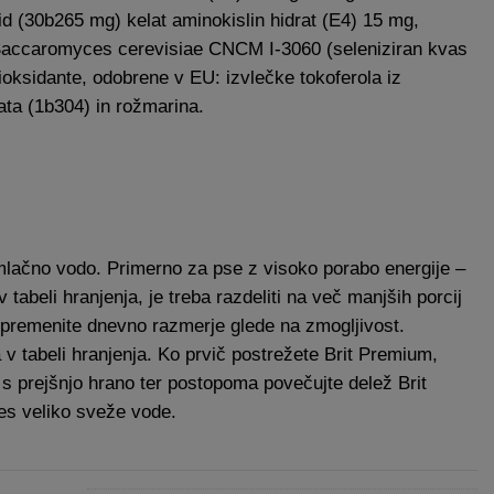
did (30b265 mg) kelat aminokislin hidrat (E4) 15 mg,
a Saccaromyces cerevisiae CNCM I-3060 (seleniziran kvas
ioksidante, odobrene v EU: izvlečke tokoferola iz
tata (1b304) in rožmarina.
lačno vodo. Primerno za pse z visoko porabo energije –
tabeli hranjenja, je treba razdeliti na več manjših porcij
premenite dnevno razmerje glede na zmogljivost.
 v tabeli hranjenja. Ko prvič postrežete Brit Premium,
 s prejšnjo hrano ter postopoma povečujte delež Brit
es veliko sveže vode.