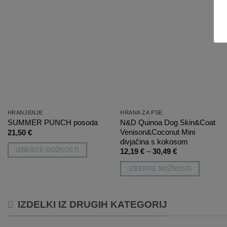
Dodaj
Dodaj
na
na
listo
listo
želja
želja
HRANJENJE
HRANA ZA PSE
N&D Quinoa Dog Skin&Coat
SUMMER PUNCH posoda
Venison&Coconut Mini
21,50
€
divjačina s kokosom
IZBERITE MOŽNOSTI
Cenovni
12,19
€
–
30,49
€
razpon:
Ta
od
IZBERITE MOŽNOSTI
12,19 €
izdelek
do
Ta
ima
30,49 €
izdelek
več
IZDELKI IZ DRUGIH KATEGORIJ
ima
različic.
več
Možnosti