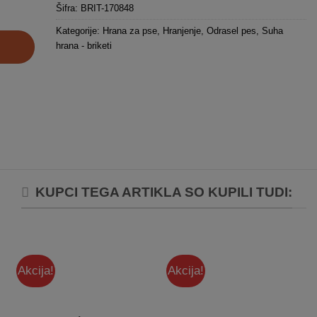
Šifra:
BRIT-170848
Kategorije:
Hrana za pse
,
Hranjenje
,
Odrasel pes
,
Suha
hrana - briketi
KUPCI TEGA ARTIKLA SO KUPILI TUDI:
Akcija!
Akcija!
Dodaj
Dodaj
na
na
listo
listo
želja
želja