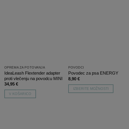
različic.
lahko
Možnosti
izberete
lahko
na
izberete
Dodaj
Dodaj
strani
na
na
na
listo
listo
izdelka
želja
želja
strani
izdelka
OPREMA ZA POTOVANJA
POVODCI
IdeaLeash Flextender adapter
Povodec za psa ENERGY
proti vlečenju na povodcu MINI
8,90
€
34,95
€
IZBERITE MOŽNOSTI
V KOŠARICO
Ta
izdelek
ima
več
različic.