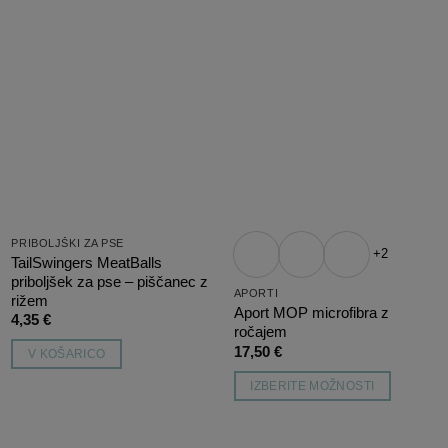
različic.
različic.
Možnosti
Možnosti
lahko
lahko
izberete
izberete
Dodaj
Dodaj
na
na
na
na
listo
listo
želja
želja
strani
strani
izdelka
izdelka
PRIBOLJŠKI ZA PSE
+2
TailSwingers MeatBalls
priboljšek za pse – piščanec z
APORTI
rižem
Aport MOP microfibra z
4,35
€
ročajem
17,50
€
V KOŠARICO
IZBERITE MOŽNOSTI
Ta
izdelek