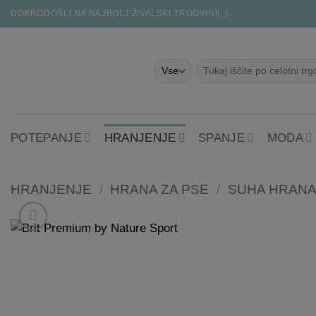
Skoči
DOBRODOŠLI NA NAJBOLJ ŽIVALSKI TRGOVINI! ;)...
na
vsebino
Išči:
POTEPANJE
HRANJENJE
SPANJE
MODA
HRANJENJE
/
HRANA ZA PSE
/
SUHA HRANA 