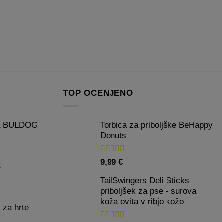
več
Možnosti
različic.
lahko
Možnosti
izberete
lahko
na
izberete
strani
na
izdelka
strani
izdelka
TOP OCENJENO
ca BULDOG
Torbica za priboljške BeHappy
Donuts
Cenovni
razpon:
od
Ocenjeno
9,99
€
a
5.00
od 5
45,00 €
TailSwingers Deli Sticks
do
Cenovni
priboljšek za pse - surova
75,00 €
razpon:
koža ovita v ribjo kožo
 za hrte
od
40,00 €