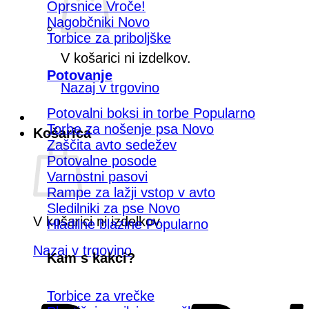
Oprsnice
Nagobčniki
Torbice za priboljške
V košarici ni izdelkov.
Potovanje
Nazaj v trgovino
Potovalni boksi in torbe
Torbe za nošenje psa
Košarica
Zaščita avto sedežev
Potovalne posode
Varnostni pasovi
Rampe za lažji vstop v avto
Sledilniki za pse
V košarici ni izdelkov.
Hladilne blazine
Nazaj v trgovino
Kam s kakci?
Torbice za vrečke