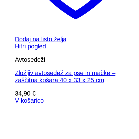
Dodaj na listo želja
Hitri pogled
Avtosedeži
Zložljiv avtosedež za pse in mačke –
zaščitna košara 40 x 33 x 25 cm
34,90
€
V košarico