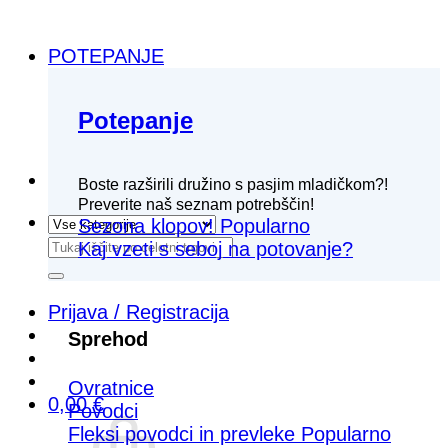
POTEPANJE
Potepanje
Boste razširili družino s pasjim mladičkom?!
Preverite naš seznam potrebščin!
Sezona klopov!
Išči:
Kaj vzeti s seboj na potovanje?
Prijava / Registracija
Sprehod
Ovratnice
0,00
€
Povodci
Fleksi povodci in prevleke