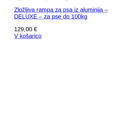
Zložljiva rampa za psa iz aluminija –
DELUXE – za pse do 100kg
129,00
€
V košarico