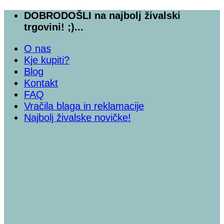
Skoči
DOBRODOŠLI na najbolj živalski
na
trgovini! ;)...
vsebino
O nas
Kje kupiti?
Blog
Kontakt
FAQ
Vračila blaga in reklamacije
Najbolj živalske novičke!