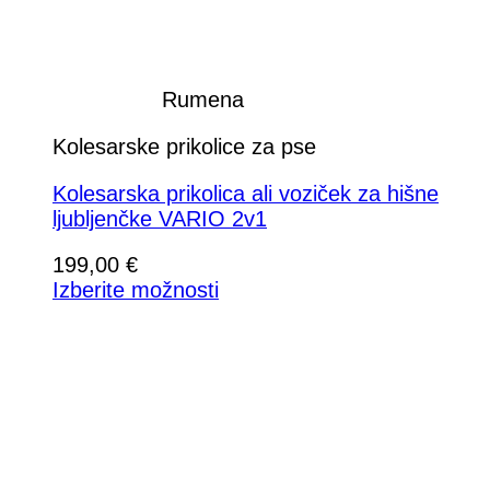
Rumena
Kolesarske prikolice za pse
Kolesarska prikolica ali voziček za hišne
ljubljenčke VARIO 2v1
199,00
€
Izberite možnosti
Ta
izdelek
ima
več
različic.
Možnosti
lahko