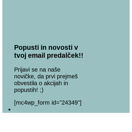
Popusti in novosti v
tvoj email predalček!!
Prijavi se na naše
novičke, da prvi prejmeš
obvestila o akcijah in
popustih! ;)
[mc4wp_form id="24349"]