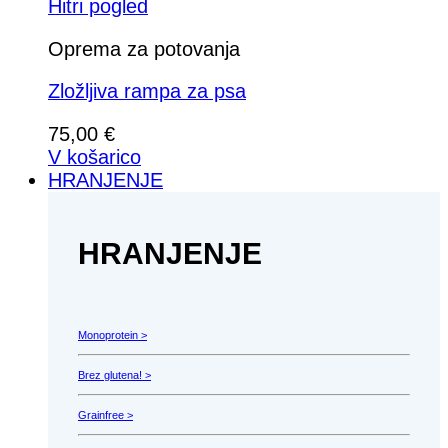
Hitri pogled
Oprema za potovanja
Zložljiva rampa za psa
75,00
€
V košarico
HRANJENJE
HRANJENJE
Monoprotein >
Brez glutena! >
Grainfree >