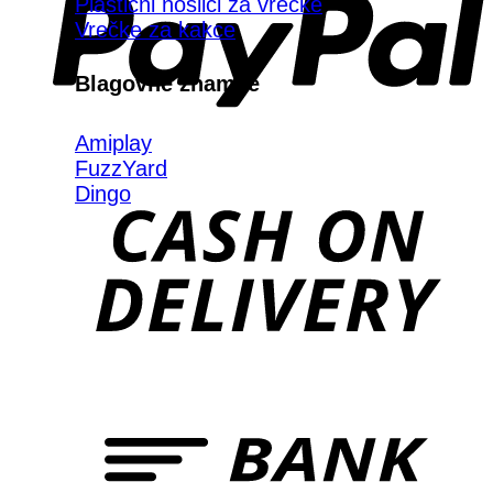
Plastični nosilci za vrečke
Vrečke za kakce
Blagovne znamke
Amiplay
FuzzYard
Dingo
D